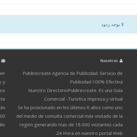
لا يوجد ردود
م
Nosotros
ier
Publirecreate Agencia de Publicidad .Servicio de
s y
Publicidad 100% Efectiva.
ros
Nuestro DirectorioPublirecreate. Es una Guía
ste
Comercial -Turistica Impresa y virtual.
más
Se ha posicionado en los últimos 6 años como uno
500
del medio de consulta comercial más visitado de la
lio
región generando mas de 18.000 visitantes cada
24 Hora en nuestro portal Web.