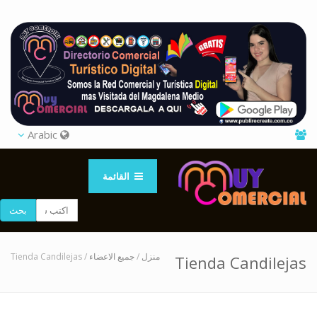
Arabic
القائمة
بحث
/ Tienda Candilejas
جميع الاعضاء
/
منزل
Tienda Candilejas