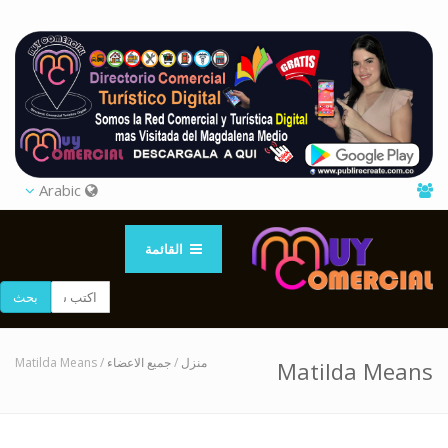
Arabic
القائمة
بحث
/ Matilda Means
جميع الاعضاء
/
منزل
Matilda Means