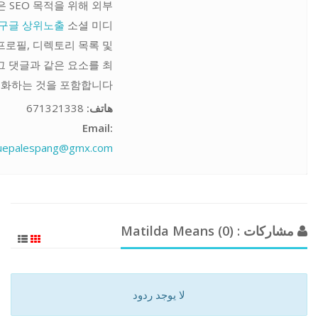
 SEO 목적을 위해 외부
구글 상위노출
소셜 미디
프로필, 디렉토리 목록 및
 댓글과 같은 요소를 최
화하는 것을 포함합니다.
671321338
هاتف:
Email:
uepalespang@gmx.com
مشاركات : Matilda Means (0)
لا يوجد ردود