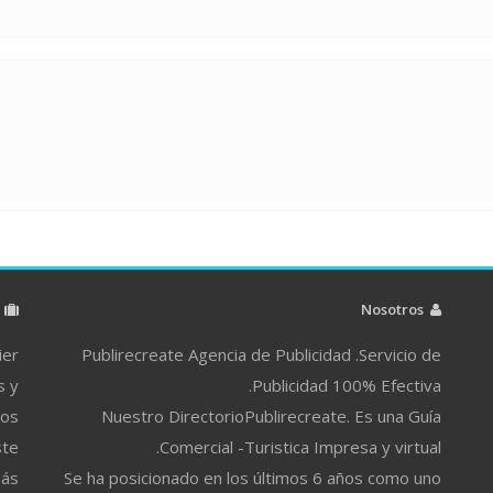
م
Nosotros
ier
Publirecreate Agencia de Publicidad .Servicio de
s y
Publicidad 100% Efectiva.
ros
Nuestro DirectorioPublirecreate. Es una Guía
ste
Comercial -Turistica Impresa y virtual.
más
Se ha posicionado en los últimos 6 años como uno