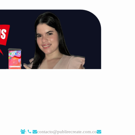
:
contacto@publirecreate.com.co