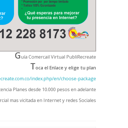
G
uía Comercail Virtual PubliRecreate
T
oca el Enlace y elige tu plan
recreate.com.co/index.php/en/choose-package
tencia Planes desde 10.000 pesos en adelante
cial mas vicitada en Internet y redes Sociales