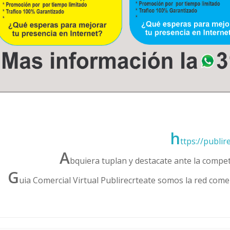
h
ttps://publi
A
bquiera tuplan y destacate ante la compe
G
uia Comercial Virtual Publirecrteate somos la red comer