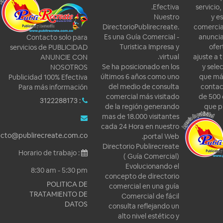
Efectiva.
ser
Nuestro
DirectorioPublirecreate.
com
Es una Guía Comercial -
a
Contacto solo para
Turistica Impresa y
servicios de PUBLICIDAD
virtual.
aju
ANUNCIE CON
Se ha posicionado en los
NOSOTROS
últimos 6 años como uno
q
Publicidad 100% Efectiva
del medio de consulta
c
Para más información
comercial más visitado
d
: 3122288173
de la región generando
mas de 18.000 visitantes
cada 24 Hora en nuestro
contacto@publirecreate.com.co
portal Web.
Directorio Publirecreate
Horario de trabajo :
( Guía Comercial)
Evolucionando el
8:30 am - 5:30 pm
concepto de directorio
POLITICA DE
comercial en una guía
TRATAMIENTO DE
Comercial de fácil
DATOS
consulta reflejando un
alto nivel estético y