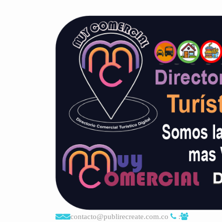
contacto@publirecreate.com.co
: