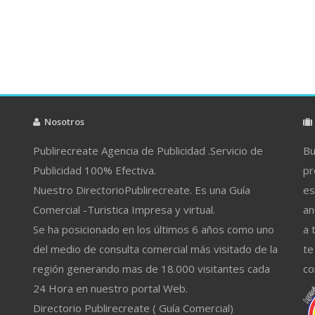
Nosotros
Publirecreate Agencia de Publicidad .Servicio de
Bu
Publicidad 100% Efectiva.
pr
Nuestro DirectorioPublirecreate. Es una Guía
es
Comercial -Turistica Impresa y virtual.
an
Se ha posicionado en los últimos 6 años como uno
a 
del medio de consulta comercial más visitado de la
te
región generando mas de 18.000 visitantes cada
co
24 Hora en nuestro portal Web.
Directorio Publirecreate ( Guía Comercial)