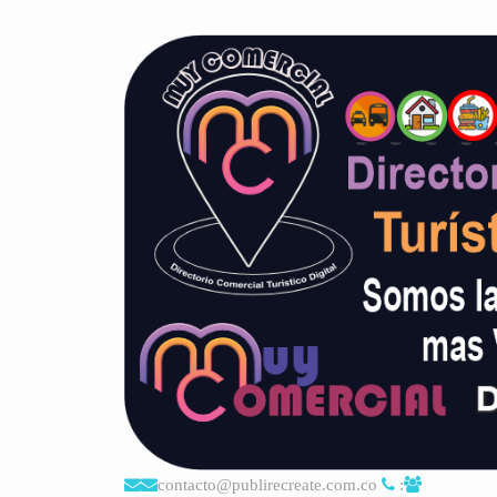
contacto@publirecreate.com.co
: