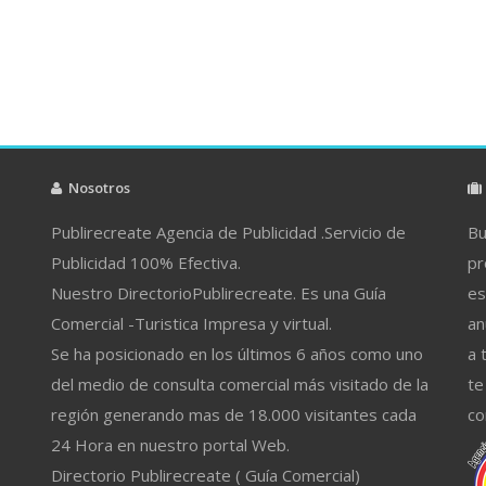
Nosotros
Publirecreate Agencia de Publicidad .Servicio de
Bu
Publicidad 100% Efectiva.
pr
Nuestro DirectorioPublirecreate. Es una Guía
es
Comercial -Turistica Impresa y virtual.
an
Se ha posicionado en los últimos 6 años como uno
a 
del medio de consulta comercial más visitado de la
te
región generando mas de 18.000 visitantes cada
co
24 Hora en nuestro portal Web.
Directorio Publirecreate ( Guía Comercial)