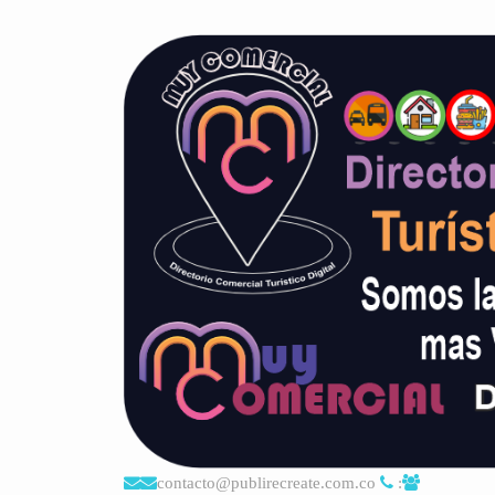
contacto@publirecreate.com.co
: