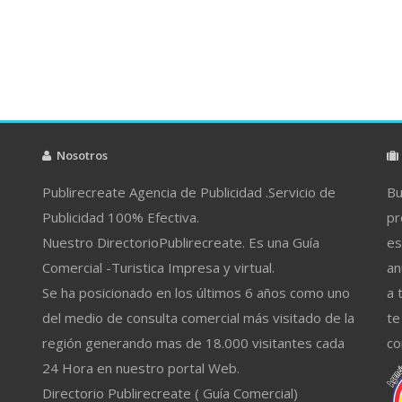
Nosotros
Publirecreate Agencia de Publicidad .Servicio de
Bu
Publicidad 100% Efectiva.
pr
Nuestro DirectorioPublirecreate. Es una Guía
es
Comercial -Turistica Impresa y virtual.
an
Se ha posicionado en los últimos 6 años como uno
a 
del medio de consulta comercial más visitado de la
te
región generando mas de 18.000 visitantes cada
co
24 Hora en nuestro portal Web.
Directorio Publirecreate ( Guía Comercial)