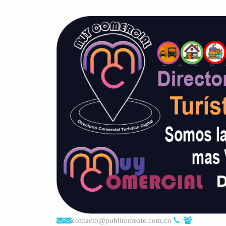
contacto@publirecreate.com.co
: