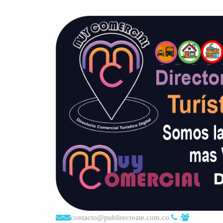
contacto@publirecreate.com.co
: