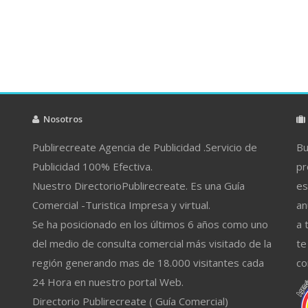
Nosotros
Publirecreate Agencia de Publicidad .Servicio de
Bu
Publicidad 100% Efectiva.
pr
Nuestro DirectorioPublirecreate. Es una Guía
es
Comercial -Turistica Impresa y virtual.
an
Se ha posicionado en los últimos 6 años como uno
a 
del medio de consulta comercial más visitado de la
te
región generando mas de 18.000 visitantes cada
co
24 Hora en nuestro portal Web.
Directorio Publirecreate ( Guía Comercial)