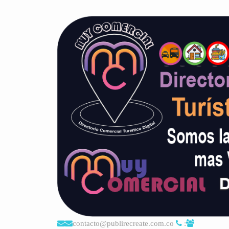
contacto@publirecreate.com.co
: