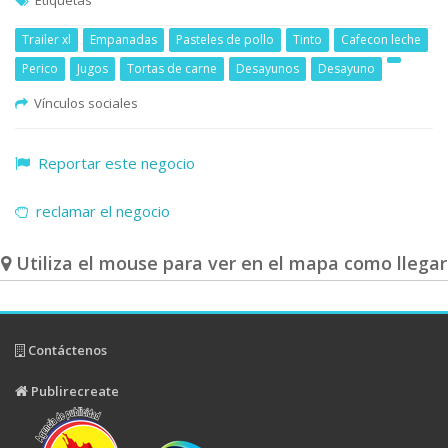
Etiquetas
Trailer xl
Empanadas
Pasteles de pollo
Tinto
Cafecon leche
Perico
Jugos
Tortas de carne
Desayunos
Desayuno
Vínculos sociales
Reportar este negocio
reclamar el negocio
Utiliza el mouse para ver en el mapa como llegar
Contáctenos
Publirecreate