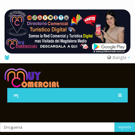
Bangla
মেনু
অনুসন্ধান