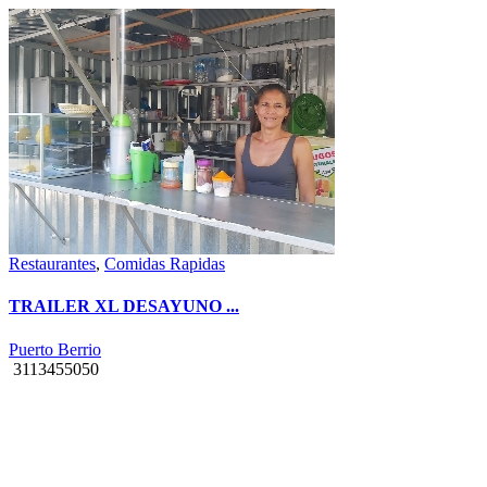
Restaurantes
,
Comidas Rapidas
TRAILER XL DESAYUNO ...
Puerto Berrio
3113455050